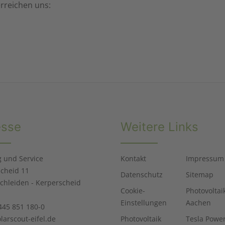
erreichen uns:
esse
Weitere Links
 und Service
Kontakt
Impressum
cheid 11
Datenschutz
Sitemap
chleiden - Kerperscheid
Cookie-
Photovoltai
Einstellungen
Aachen
2445 851 180-0
larscout-eifel.de
Photovoltaik
Tesla Powe