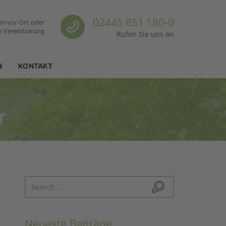
Call us
02445 851 180-0
en vor Ort oder
h Vereinbarung
Rufen Sie uns an
N
KONTAKT
r
Search for:
Search
Neueste Beiträge