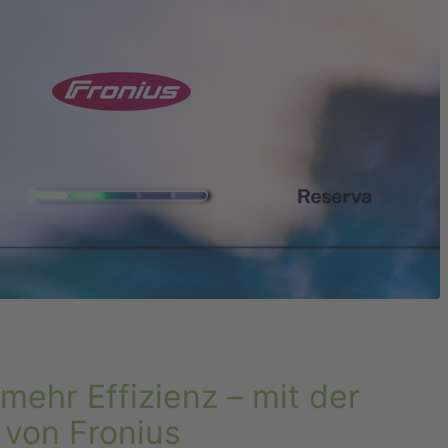
ehr Effizienz – mit der
 von Fronius