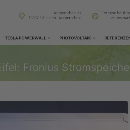
Kerperscheid 11
Termine bei Ihn
53937 Schleiden - Kerperscheid
bei uns nac
TESLA POWERWALL
PHOTOVOLTAIK
REFERENZE
ifel: Fronius Stromspeiche