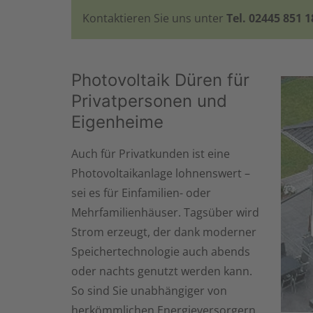
Kontaktieren Sie uns unter
Tel. 02445 851 1
Photovoltaik Düren für
Privatpersonen und
Eigenheime
Auch für Privatkunden ist eine
Photovoltaikanlage lohnenswert –
sei es für Einfamilien- oder
Mehrfamilienhäuser. Tagsüber wird
Strom erzeugt, der dank moderner
Speichertechnologie auch abends
oder nachts genutzt werden kann.
So sind Sie unabhängiger von
herkömmlichen Energieversorgern