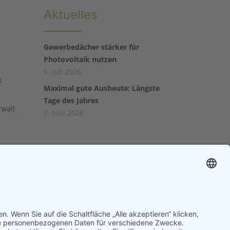
Aktuelles
Gewerbedächer stärker für
Photovoltaik nutzen
6. Juli 2026
k
Maximal gute Ausbeute: Längste
Tage des Jahres
rwall
3. Juni 2026
e
k