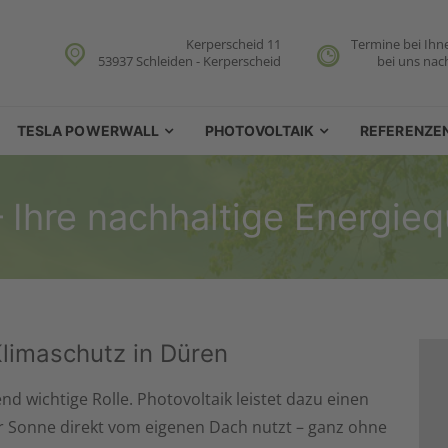
Kerperscheid 11
Termine bei Ihn
53937 Schleiden - Kerperscheid
bei uns nac
TESLA POWERWALL
PHOTOVOLTAIK
REFERENZE
 Ihre nachhaltige Energieq
Klimaschutz in Düren
d wichtige Rolle. Photovoltaik leistet dazu einen
er Sonne direkt vom eigenen Dach nutzt – ganz ohne