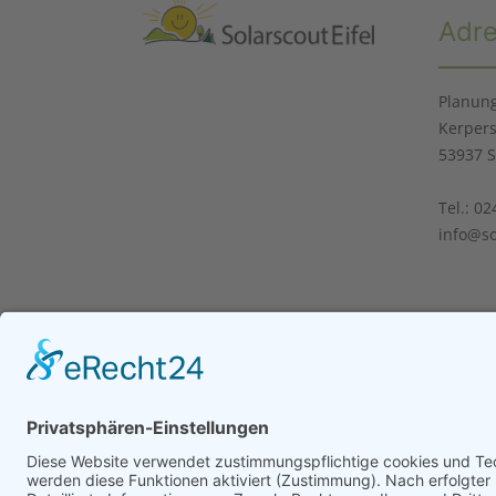
Adr
Planung
Kerpers
53937 S
Tel.: 0
info@so