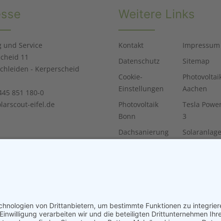
esse
Weitere Links
 und Service
Kontakt
Impressum
cheid 11
Datenschutz
Sitemap
chleiden - Kerperscheid
Cookie-
Photovoltai
Einstellungen
Aachen
2445 851 180-0
larscout-eifel.de
Photovoltaik
Tesla Powe
Bonn
3
Dachsanierung
Solaranlag
Photovoltaik
Bonn
Photovoltaik
Photovoltai
Solaranlagen
Düren
Stromspeicher