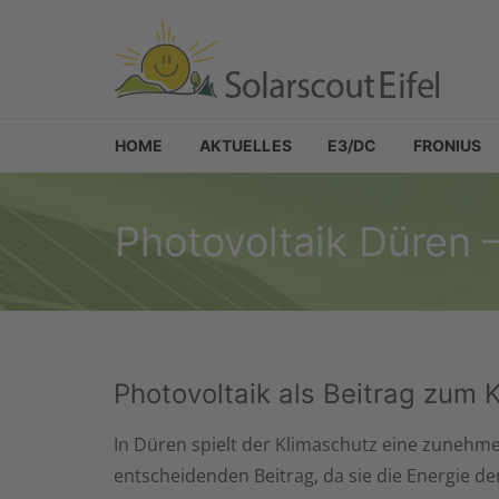
Skip to navigation
Skip to content
Solarscout Eifel
Ihr Partner für Photovoltaik in der Eifel
HOME
AKTUELLES
E3/DC
FRONIUS
Photovoltaik Düren –
Photovoltaik als Beitrag zum 
In Düren spielt der Klimaschutz eine zunehmen
entscheidenden Beitrag, da sie die Energie d