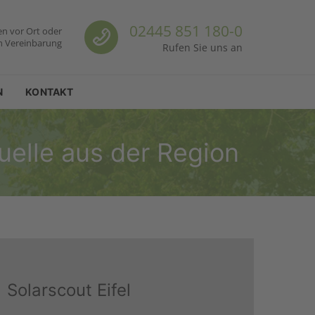
Call us
02445 851 180-0
en vor Ort oder
h Vereinbarung
Rufen Sie uns an
N
KONTAKT
uelle aus der Region
Solarscout Eifel