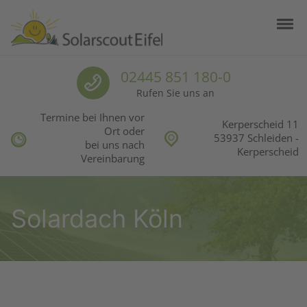
Skip to navigation
Skip to content
Togg
Solarscout Eifel
Ihr Partner für Photovoltaik in der Eifel
Call us
02445 851 180-0
Rufen Sie uns an
Termine bei Ihnen vor
Kerperscheid 11
Ort oder
53937 Schleiden -
bei uns nach
Kerperscheid
Vereinbarung
Solardach Köln