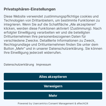
Dachsanierung Photovoltaik
Solaranlage Bonn
Photovoltaik Solaranlagen
Photovoltaik Düren
Stromspeicher
Aktuelles
Gewerbedächer stärker für Photovoltaik nutzen
6. Juli 2026
Maximal gute Ausbeute: Längste Tage des Jahres
3. Juni 2026
© 2026 Solarscout Eifel