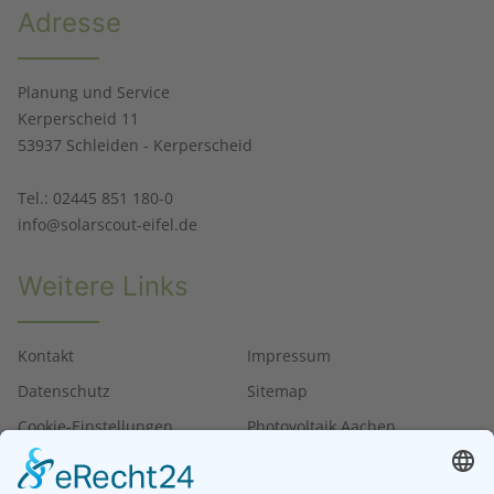
Adresse
Planung und Service
Kerperscheid 11
53937 Schleiden - Kerperscheid
Tel.: 02445 851 180-0
info@solarscout-eifel.de
Weitere Links
Kontakt
Impressum
Datenschutz
Sitemap
Cookie-Einstellungen
Photovoltaik Aachen
Photovoltaik Bonn
Tesla Powerwall 3